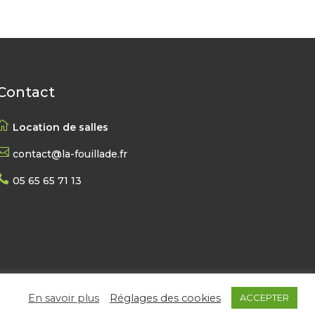
Contact

Location de salles

contact@la-fouillade.fr

05 65 65 71 13
En savoir plus
Réglages des cookies
ACCEPTER