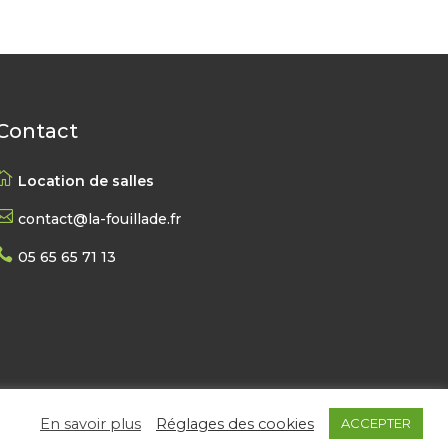
Contact

Location de salles

contact@la-fouillade.fr

05 65 65 71 13
En savoir plus
Réglages des cookies
ACCEPTER