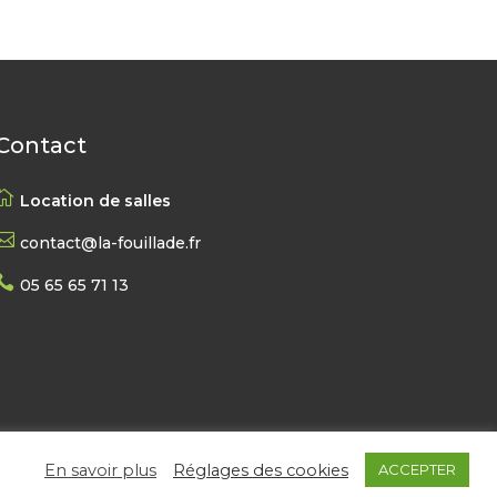
Contact

Location de salles

contact@la-fouillade.fr

05 65 65 71 13
En savoir plus
Réglages des cookies
ACCEPTER